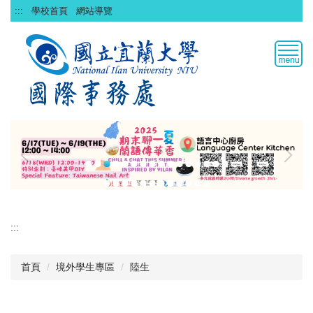
跳
:::
學校首頁
網站導覽
到
主
要
內
容
區
:::
首頁
境外學生專區
陸生