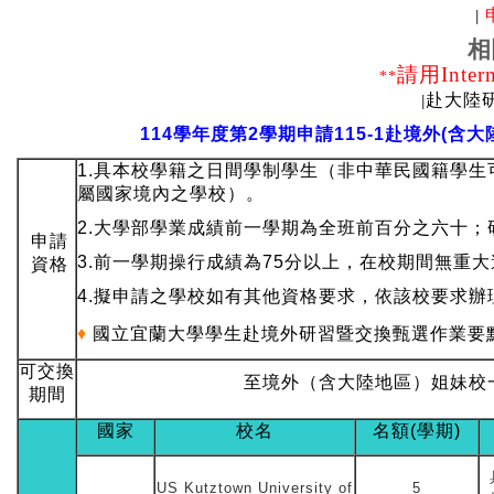
|
相
請用
Inter
**
赴大陸
|
114
學年度第2學期申請115-1赴境外(含大
1.具本校學籍之日間學制學生
（非中華民國籍學生
屬國家境內之學校）。
2.大學部學業成績前一學期為全班前百分之六十；
申請
3.前一學期操行成績為75分以上，在校期間無重
資格
4.擬申請之學校如有其他資格要求，依該校要求辦
♦
國立宜蘭大學學生赴境外研習暨交換甄選作業要
可交換
至境外（含大陸地區）姐妹校
期間
國家
校名
名額(學期)
US Kutztown University of
5