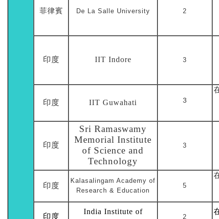
菲律賓
De La Salle University
2
印度
IIT Indore
3
3
印度
IIT Guwahati
Sri Ramaswamy
Memorial Institute
印度
3
of Science and
Technology
Kalasalingam Academy of
印度
5
Research & Education
India Institute of
印度
2