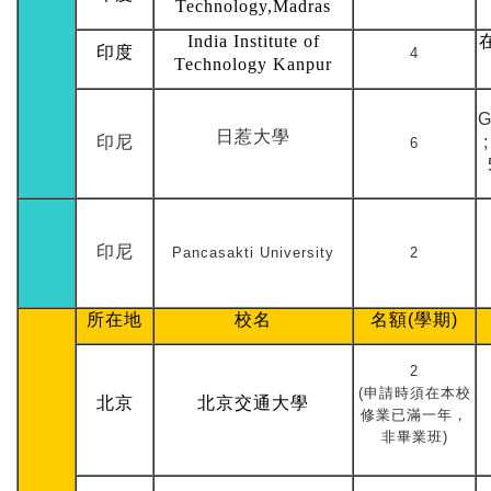
Technology,Madras
India Institute of
印度
4
Technology Kanpur
G
日惹大學
印尼
6
印尼
Pancasakti University
2
所在地
校名
名額(學期)
2
(申請時須在本校
北京
北京交通大學
修業已滿一年，
非畢業班)