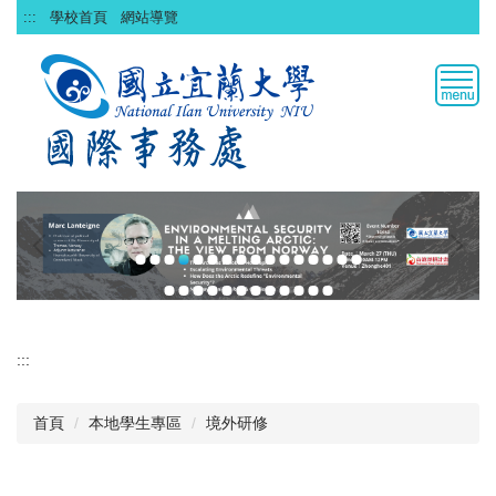
跳
:::
學校首頁
網站導覽
到
主
要
內
容
區
:::
首頁
本地學生專區
境外研修