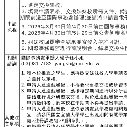
1. 選定交換學校。
2. 填寫申請表格、交換姊妹校所需文件、
期限前送至國際事務處辦理(並請將申請書電
申請
3. 2026年3月30日前/4月30日前由國際
流程
4. 2026年4月30日前/5月29日前公告初審名
5. 姐妹校回覆審查結果並寄發入學許可證。
6. 國際事務處辦理行前說明會，錄取交換
相關
國際事務處承辦人楊子鈺小姐
諮詢
(03)931-7182 yangsh@niu.edu.tw
1. 獲本校推薦之學生，應再繳交姊妹校入學申請
之最終決定權。
2. 申請人通過甄審後，不得要求更換交換或研習
3. 申請人通過甄審後，應按核定期間進行境外研
開始進行境外研習或交換，應於通過甄審後一周
申請撤銷者，於本校在學期間不得再提出申請
4. 申請人通過甄審後，應依教務處及學務處相關
宜，請參照國立宜蘭大學學生出境期間有關學業
其他注
處>註冊課務組>相關章則）。
意事項
5. 交換學生及境外研習學生出國前，應與所屬系