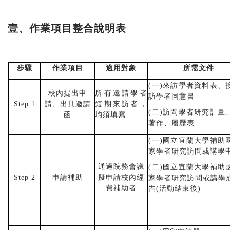
壹、作業項目整合說明表
步驟
作業項目
適用對象
所需文件
(
一
)
來訪學者資料表、
校內提出申
所有邀請學者
訪學者同意書
Step 1
請、出具邀請
短期來訪者，
(
二
)
訪問學者研究計畫
函
均須填寫
著作、履歷表
(
一
)
國立宜蘭大學補助
家學者研究訪問或講學
通過院務會議
(
二
)
國立宜蘭大學補助
Step 2
申請補助
擬申請校內經
家學者研究訪問或講學
費補助者
告
(
活動結束後
)