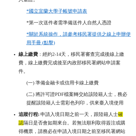
*
國立宜蘭大學子帳號申請表
*
第一次送件者需準備送件人自然人憑證
*
關於系統操作，請參考移民署提供之
線上申辦使
用手冊 (點擊)
線上繳費
經約2-14天，移民署審查完成後線上繳
：
費，線上繳費完成後至內政部移民署網站申請案
件
。
(
一) 準備金融卡或信用卡線上繳費
(
二) 將許可證PDF檔案轉交給該陸籍人士，務必
提醒該陸籍人士需彩色列印，供來臺入境使用
追蹤行程
:
申請入境日期之前一天，跟陸籍人士
確
認
隔日是否會如期來台。若無法順利取得簽注或購
得機票，請務必在申請入境日期之前至移民署網站