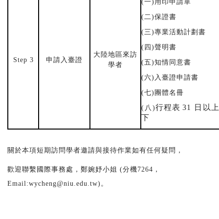
(
一
)
用印申請單
(
二
)
保證書
(
三
)
專業活動計劃書
(
四
)
聲明書
大陸地區來訪
Step 3
申請入臺證
(
五
)
知情同意書
學者
(
六
)
入臺證申請書
(
七
)
團體名冊
行程表
31
日以
(
八
)
下
關於本項短期訪問學者邀請與接待作業如有任何疑問，
歡迎聯繫國際事務處，鄭婉妤小姐
(
分機
7264
，
Email:wycheng@niu.edu.tw)
。