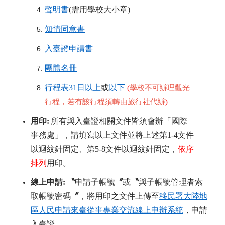
聲明書
(需用學校大小章)
知情同意書
入臺證申請書
團體名冊
行程表31日以上
或
以下
(
學校不可辦理觀光
行程，若有該行程須轉由旅行社代辦
)
用印
:
所有與入臺證相關文件皆須會辦「國際
事務處」，請填寫以上文件並將上述第1-4文件
以迴紋針固定、第5-8文件以迴紋針固定，
依序
排列
用印。
線上申請
: 〝
申請子帳號
〞
或
〝
與子帳號管理者索
取帳號密碼
〞
，將用印之文件上傳至
移民署大陸地
區人民申請來臺從事專業交流線上
申辦系統
，申請
入臺證。