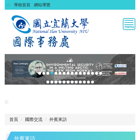
跳
:::
學校首頁
網站導覽
到
主
要
內
容
區
:::
首頁
國際交流
外賓來訪
外賓來訪