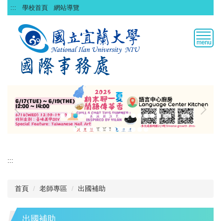
跳
:::
學校首頁
網站導覽
到
主
要
內
容
區
:::
首頁
老師專區
出國補助
出國補助