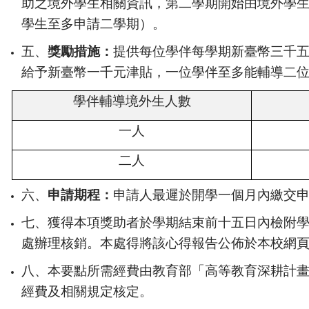
助之境外學生相關資訊，第二學期開始由境外學
學生至多申請二學期）。
五、
獎勵措施：
提供每位學伴每學期新臺幣三千
給予新臺幣一千元津貼，一位學伴至多能輔導二
學伴輔導境外生人數
一人
二人
六、
申請期程：
申請人最遲於開學一個月內繳交
七、獲得本項獎助者於學期結束前十五日內檢附
處辦理核銷。
本
處得將該心得報告公佈於
本
校網
八、本
要點所需
經費由
教育部「
高等教育深耕計
經費
及相關規定核定
。