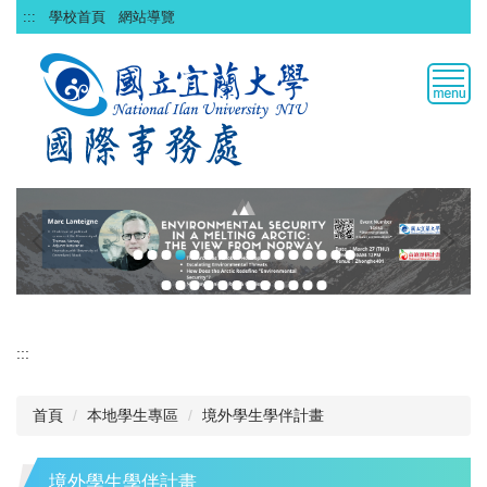
跳
:::
學校首頁
網站導覽
到
主
要
內
容
區
:::
首頁
本地學生專區
境外學生學伴計畫
境外學生學伴計畫