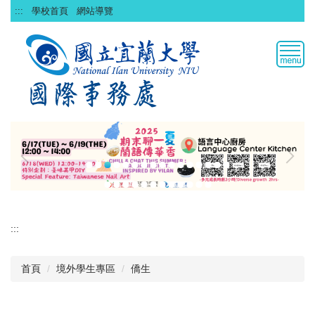
跳
:::
學校首頁
網站導覽
到
主
要
內
容
區
:::
首頁
境外學生專區
僑生