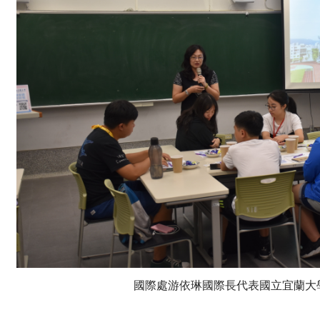
國際處游依琳國際長代表國立宜蘭大