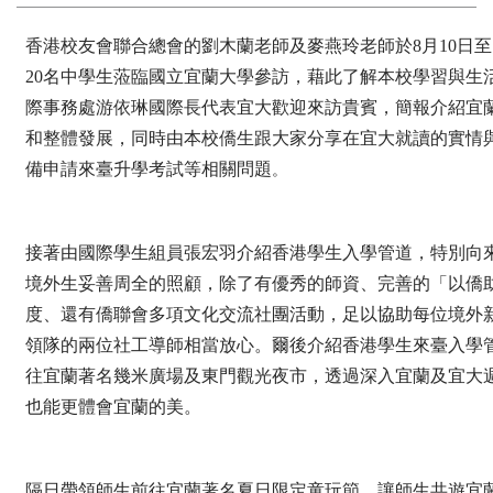
香港校友會聯合總會的劉木蘭老師及麥燕玲老師
於8月10日至
20名中學生
蒞臨國立宜蘭大學參訪，藉此了解本校學習與生
際事務處游依琳國際長代表宜大歡迎來訪貴賓，簡報介紹宜
和整體發展，同時由本校僑生跟大家分享在宜大就讀的實情
備申請來臺升學考試等相關問題
。
接著
由國際學生組員張宏羽介紹香港學生入學管道，特別向
境外生妥善周全的照顧，除了有優秀的師資、完善的「以僑
度、還有僑聯會多項文化交流社團活動，足以協助每位境外
領隊的兩位社工導師相當放心。
爾後介紹香港學生來臺入學
往宜蘭著名幾米廣場及東門觀光夜市，透過深入宜蘭及宜大
也能更體會宜蘭的美。
隔日帶領師生前往宜蘭著名夏日限定童玩節，讓師生共遊宜