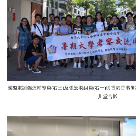
國際處謝錦煌輔導員(右三)及張宏羽組員(右一)與香港香港
川堂合影