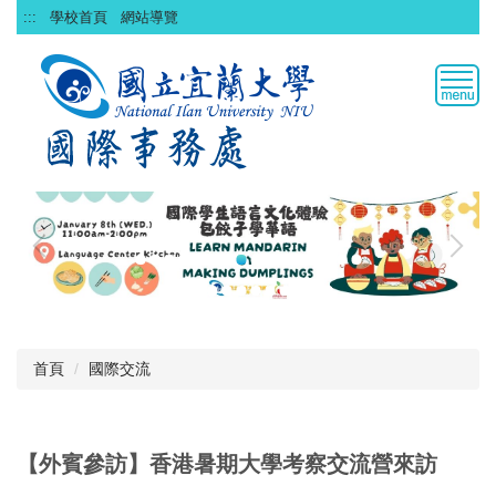
跳
:::
學校首頁
網站導覽
到
主
要
內
容
區
首頁
國際交流
【外賓參訪】香港暑期大學考察交流營來訪