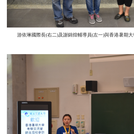
游依琳國際長(右二)及謝錦煌輔導員(左一)與香港暑期