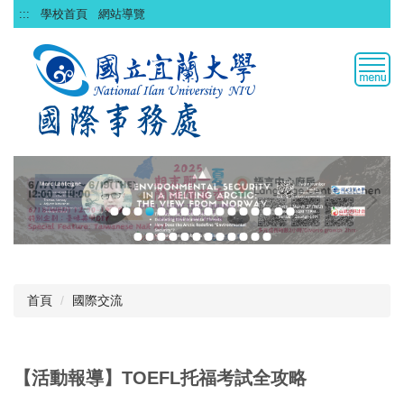
跳
:::
學校首頁
網站導覽
到
主
要
內
容
區
首頁
國際交流
【活動報導】TOEFL托福考試全攻略