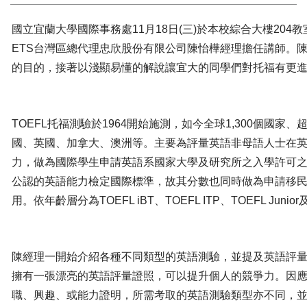
國立宜蘭大學國際事務處11月18日(三)於本校綜合大樓204
ETS台灣區總代理忠欣股份有限公司陳怡樺經理擔任講師。
的目的，接著以淺顯易懂的解說讓宜大的同學們對托福有更
TOEFL托福測驗於1964開始施測，如今全球1,300個國家、
國、英國、加拿大、澳洲等。主要為評量英語非母語人士在
力，做為國際學生申請英語系國家大學及研究所之入學許可
公認的英語能力檢定國際標準，故其分數也同時做為申請移
用。依年齡層分為TOEFL iBT、TOEFL ITP、TOEFL Junior及T
陳經理一開始介紹各種不同類型的英語測驗，並提及英語評
擁有一張漂亮的英語評量證照，可以提升個人的競爭力。因
職、興趣、或能力證明，所需考取的英語測驗類型亦不同，