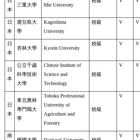
日
校級
V
V
三重大學
Mie University
本
日
鹿兒島大
Kagoshima
校級
V
V
本
學
University
日
校級
V
V
杏林大學
Kyorin University
本
公立千歲
Chitose Institute of
V
V
日
科學技術
Science and
校級
本
大學
Technology
Tohoku Professional
V
東北農林
日
University of
專門職大
校級
本
Agriculture and
學
Forestry
南
V
V
檀國大學
Dankook University
校級