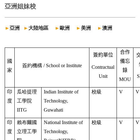
亞洲姐妹校
►
亞洲
►
大陸地區
►
歐洲
►
美洲
►
澳洲
合作
簽約單位
國
備忘
簽約機構
/ School or Institute
Contractual
家
錄
Unit
MOU
印
瓜哈提理
Indian Institute of
校級
V
V
度
工學院
Technology,
IITG
Guwahati
印
賴布爾國
National Institute of
校級
V
V
度
立理工學
Technology,