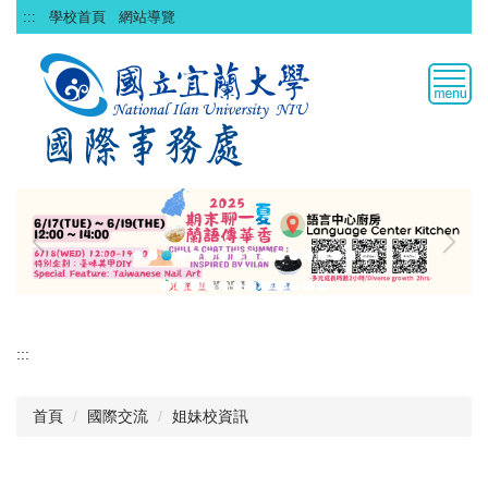
跳
:::
學校首頁
網站導覽
到
主
要
內
容
區
:::
首頁
國際交流
姐妹校資訊