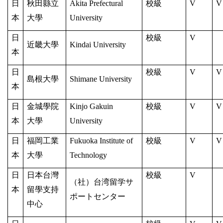
日
秋田縣立
Akita Prefectural
校級
V
V
本
大學
University
日
校級
V
近畿大學
Kindai University
本
日
校級
V
V
島根大學
Shimane University
本
日
金城學院
Kinjo Gakuin
校級
V
V
本
大學
University
日
福岡工業
Fukuoka Institute of
校級
V
V
本
大學
Technology
日
日本台灣
校級
V
（社）台湾留学サ
本
留學支持
ポートセンター
中心