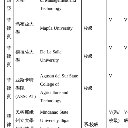
西
大學
of Management and
亞
Technology
菲
V
V
瑪布亞大
律
Mapúa University
校級
學
賓
菲
V
V
德拉薩大
De La Salle
律
校級
學
University
賓
Agusan del Sur State
V
菲
亞斯卡特
College of
律
學院
校級
Agriculture and
賓
(ASSCAT)
Technology
民答那峨
Mindanao State
V
(
系/
V
菲
州立大學
University-Iligan
校級)
級
律
系
/
校級