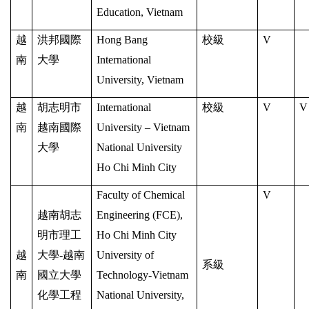
Education, Vietnam
越
洪邦國際
Hong Bang
校級
V
南
大學
International
University, Vietnam
越
胡志明市
International
校級
V
V
南
越南國際
University – Vietnam
大學
National University
Ho Chi Minh City
Faculty of Chemical
V
越南胡志
Engineering (FCE),
明市理工
Ho Chi Minh City
越
大學-越南
University of
系級
南
國立大學
Technology-Vietnam
化學工程
National University,