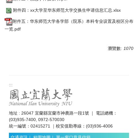
附件四：xx大学至华东师范大学交换生申请信息汇总.xlsx
附件五：华东师范大学各学部（院系）本科专业设置及校区分布
一览.pdf
瀏覽數:
1070
:::
地址 : 26047 宜蘭縣宜蘭市神農路一段1號 ｜ 電話總機：
(03)935-7400, 0972-570030
統一編號：02415271 ｜校安值勤專線：(03)936-4006
交通資訊
｜
校園地圖
｜
單一窗口意見信箱