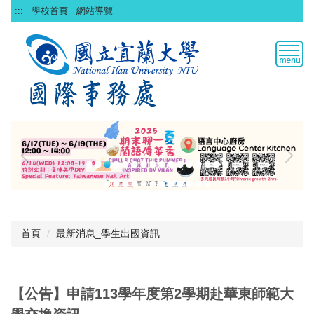
跳
:::
學校首頁
網站導覽
到
主
要
內
容
區
首頁
最新消息_學生出國資訊
【公告】申請113學年度第2學期赴華東師範大