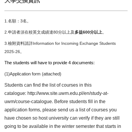
大學交換資訊
1.名額：3名。
2.申請者須在校英文成績達80分以上及
多益600分以上
。
3.檢附資料請詳Information for Incoming Exchange Students
2025-26。
The students will have to provide 4 documents:
(1)Application form (attached)
Students can find the list of courses in this
catalogue:
http://www.site.uwm.edu.pl/en/study-at-
uwm/course-catalogue
. Before students fill in the
application forms, please send us a list of courses you
have chosen so host university can verify if they are still
going to be available in the winter semester that starts in