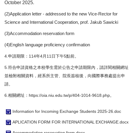
October 2025.
(2)Application letter - addressed to the new Vice-Rector for
Science and International Cooperation, prof. Jakub Sawicki
(3)Accommodation reservation form
(4)English language proficiency confirmation
4.申請期限：114年4月11日下午5點前。
5.符合申請資格之本校學生需於公告之申請期限內，請詳閱相關網址
並檢附相關資料，經系所主管、院長簽核後，向國際事務處提出申
請。
6.相關網址：
https://oia.niu.edu.tw/p/404-1014-9618.php
。
Information for Incoming Exchange Students 2025-26.doc
APLICATION FORM FOR INTERNATIONAL EXCHANGE.docx
Accommodation reservation form.docx