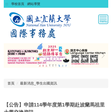
跳
:::
學校首頁
網站導覽
到
主
要
內
容
區
首頁
最新消息_學生出國資訊
【公告】申請114學年度第1學期赴波蘭馬祖里