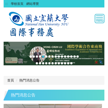
跳
:::
學校首頁
網站導覽
到
主
要
內
容
區
首頁
熱門消息公告
熱門消息公告